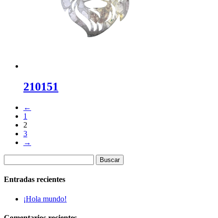
210151
←
1
2
3
→
Buscar:
Entradas recientes
¡Hola mundo!
Comentarios recientes