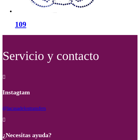
109
Servicio y contacto

Instagtam
@lacasadelostransfers

¿Necesitas ayuda?