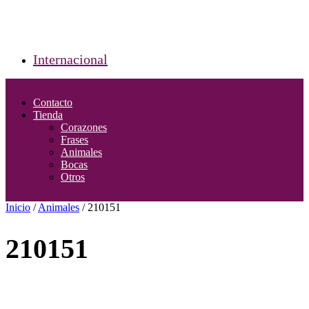
Internacional
Contacto
Tienda
Corazones
Frases
Animales
Bocas
Otros
Inicio
/
Animales
/ 210151
210151