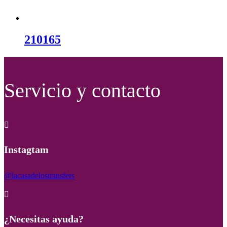
210165
Servicio y contacto

Instagtam
@lacasadelostransfers

¿Necesitas ayuda?