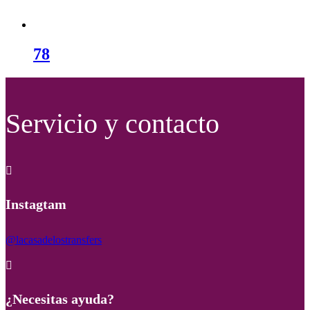
78
Servicio y contacto

Instagtam
@lacasadelostransfers

¿Necesitas ayuda?