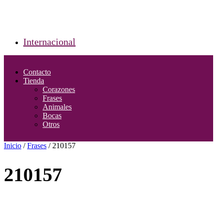
Internacional
Contacto
Tienda
Corazones
Frases
Animales
Bocas
Otros
Inicio
/
Frases
/ 210157
210157