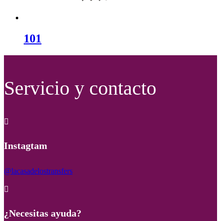
101
Servicio y contacto

Instagtam
@lacasadelostransfers

¿Necesitas ayuda?