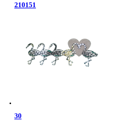
210151
30